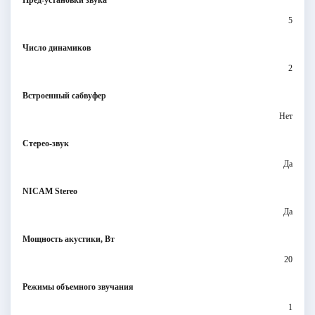
5
Число динамиков
2
Встроенный сабвуфер
Нет
Стерео-звук
Да
NICAM Stereo
Да
Мощность акустики, Вт
20
Режимы объемного звучания
1