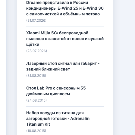
Dreame представила в России
кондиционеры E-Wind 25 и E-Wind 30
с самоочисткой и объёмным потоко
(31.07.2026)
Xiaomi Mijia 5C: беспроводной
пылесос с защитой от волос и сушкой
щётки
(28.07.2026)
Лазерный стоп сигнал или габарит -
задний ближний свет
(31.08.2015)
Стол Lab Pro с сенсорным 55
дюймовым дисплеем
(24.08.2015)
Набор посуды из титана для
загородной готовки - Adrenalin
Titanium Kit
(18.08.2015)