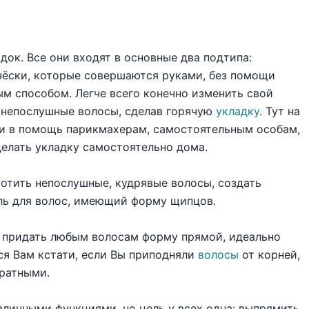
ок. Все они входят в основные два подтипа:
ичёски, которые совершаются руками, без помощи
ым способом. Легче всего конечно изменить свой
ь непослушные волосы, сделав горячую
укладку
. Тут на
и в помощь парикмахерам, самостоятельным особам,
делать укладку самостоятельно дома.
отить непослушные, кудрявые волосы, создать
ль для волос, имеющий форму щипцов.
придать любым волосам форму прямой, идеально
ся Вам кстати, если Вы приподняли
волосы
от корней,
уратными.
личными функциями, но цель у всех одна: выпрямить