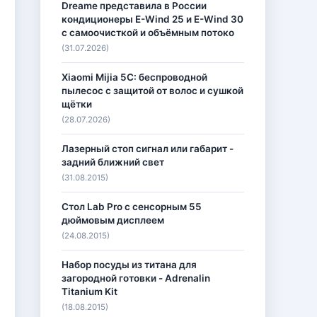
Dreame представила в России
кондиционеры E-Wind 25 и E-Wind 30
с самоочисткой и объёмным потоко
(31.07.2026)
Xiaomi Mijia 5C: беспроводной
пылесос с защитой от волос и сушкой
щётки
(28.07.2026)
Лазерный стоп сигнал или габарит -
задний ближний свет
(31.08.2015)
Стол Lab Pro с сенсорным 55
дюймовым дисплеем
(24.08.2015)
Набор посуды из титана для
загородной готовки - Adrenalin
Titanium Kit
(18.08.2015)