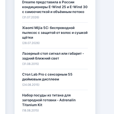
Dreame представила в России
кондиционеры E-Wind 25 и E-Wind 30
с самоочисткой и объёмным потоко
(31.07.2026)
Xiaomi Mijia 5C: беспроводной
пылесос с защитой от волос и сушкой
щётки
(28.07.2026)
Лазерный стоп сигнал или габарит -
задний ближний свет
(31.08.2015)
Стол Lab Pro с сенсорным 55
дюймовым дисплеем
(24.08.2015)
Набор посуды из титана для
загородной готовки - Adrenalin
Titanium Kit
(18.08.2015)