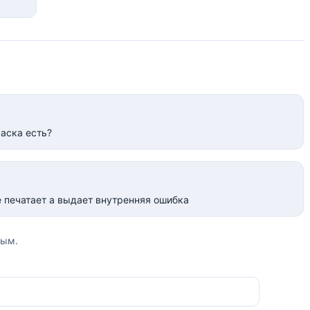
раска есть?
не печатает а выдает внутренняя ошибка
вым.