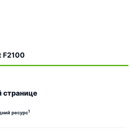
t F2100
й странице
1
дний ресурс