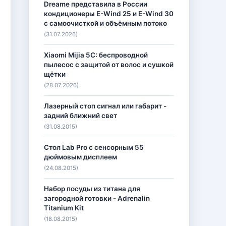
Dreame представила в России
кондиционеры E-Wind 25 и E-Wind 30
с самоочисткой и объёмным потоко
(31.07.2026)
Xiaomi Mijia 5C: беспроводной
пылесос с защитой от волос и сушкой
щётки
(28.07.2026)
Лазерный стоп сигнал или габарит -
задний ближний свет
(31.08.2015)
Стол Lab Pro с сенсорным 55
дюймовым дисплеем
(24.08.2015)
Набор посуды из титана для
загородной готовки - Adrenalin
Titanium Kit
(18.08.2015)