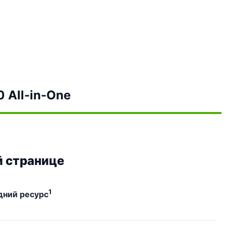
 All-in-One
й странице
1
дний ресурс