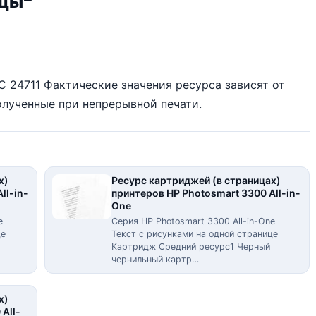
ицы
EC 24711 Фактические значения ресурса зависят от
олученные при непрерывной печати.
х)
Ресурс картриджей (в страницах)
ll-in-
принтеров HP Photosmart 3300 All-in-
One
e
Серия HP Photosmart 3300 All-in-One
це
Текст с рисунками на одной странице
Картридж Средний ресурс1 Черный
чернильный картр…
х)
All-