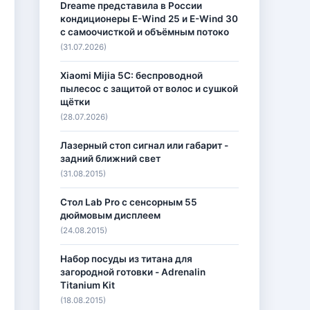
Dreame представила в России
кондиционеры E-Wind 25 и E-Wind 30
с самоочисткой и объёмным потоко
(31.07.2026)
Xiaomi Mijia 5C: беспроводной
пылесос с защитой от волос и сушкой
щётки
(28.07.2026)
Лазерный стоп сигнал или габарит -
задний ближний свет
(31.08.2015)
Стол Lab Pro с сенсорным 55
дюймовым дисплеем
(24.08.2015)
Набор посуды из титана для
загородной готовки - Adrenalin
Titanium Kit
(18.08.2015)