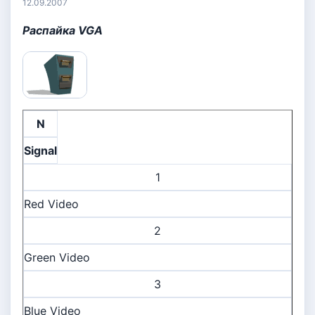
12.09.2007
Распайка VGA
N
Signal
1
Red Video
2
Green Video
3
Blue Video