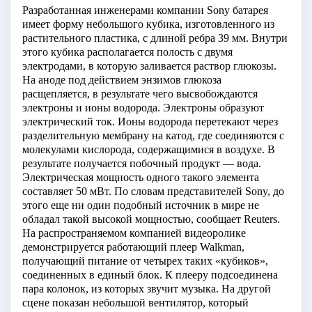
Разработанная инженерами компании Sony батарея
имеет форму небольшого кубика, изготовленного из
растительного пластика, с длиной ребра 39 мм. Внутри
этого кубика располагается полость с двумя
электродами, в которую заливается раствор глюкозы.
На аноде под действием энзимов глюкоза
расщепляется, в результате чего высвобождаются
электроны и ионы водорода. Электроны образуют
электрический ток. Ионы водорода перетекают через
разделительную мембрану на катод, где соединяются с
молекулами кислорода, содержащимися в воздухе. В
результате получается побочный продукт — вода.
Электрическая мощность одного такого элемента
составляет 50 мВт. По словам представителей Sony, до
этого еще ни один подобный источник в мире не
обладал такой высокой мощностью, сообщает Reuters.
На распространяемом компанией видеоролике
демонстрируется работающий плеер Walkman,
получающий питание от четырех таких «кубиков»,
соединенных в единый блок. К плееру подсоединена
пара колонок, из которых звучит музыка. На другой
сцене показан небольшой вентилятор, который