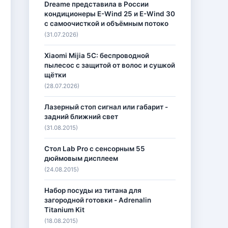
Dreame представила в России
кондиционеры E-Wind 25 и E-Wind 30
с самоочисткой и объёмным потоко
(31.07.2026)
Xiaomi Mijia 5C: беспроводной
пылесос с защитой от волос и сушкой
щётки
(28.07.2026)
Лазерный стоп сигнал или габарит -
задний ближний свет
(31.08.2015)
Стол Lab Pro с сенсорным 55
дюймовым дисплеем
(24.08.2015)
Набор посуды из титана для
загородной готовки - Adrenalin
Titanium Kit
(18.08.2015)