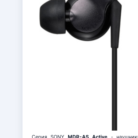
Серия SONY
MDR-AS Active
- наушники