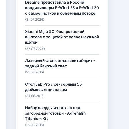
Dreame представила в России
кондиционеры E-Wind 25 и E-Wind 30
с самоочисткой и объёмным потоко
(31.07.2026)
Xiaomi Mijia 5C: беспроводной
пылесос с защитой от волос и сушкой
щётки
(28.07.2026)
Лазерный стоп сигнал или габарит -
задний ближний свет
(31.08.2015)
Стол Lab Pro с сенсорным 55
дюймовым дисплеем
(24.08.2015)
Набор посуды из титана для
загородной готовки - Adrenalin
Titanium Kit
(18.08.2015)