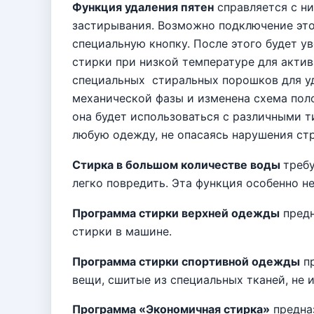
Функция удаления пятен
справляется с ни
застирывания. Возможно подключение это
специальную кнопку. После этого будет ув
стирки при низкой температуре для акти
специальных
стиральных порошков для уд
механической фазы и изменена схема поло
она будет использоваться с различными 
любую одежду, не опасаясь нарушения ст
Стирка в большом количестве воды
треб
легко повредить. Эта функция особенно н
Программа стирки верхней одежды
предн
стирки в машине.
Программа стирки спортивной одежды
пр
вещи, сшитые из специальных тканей, не 
Программа «Экономичная стирка»
предна