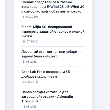
Dreame представила в России
кондиционеры E-Wind 25 и E-Wind 30
с самоочисткой и объёмным потоко
(31.07.2026)
Xiaomi Mijia 5C: беспроводной
пылесос с защитой от волос и сушкой
щётки
(28.07.2026)
Лазерный стоп сигнал или габарит -
задний ближний свет
(31.08.2015)
Стол Lab Pro с сенсорным 55
дюймовым дисплеем
(24.08.2015)
Набор посуды из титана для
загородной готовки - Adrenalin
Titanium Kit
(18.08.2015)