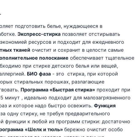
.
оляет подготовить белье, нуждающееся в
аботке.
Экспресс-стирка
позволяет отстирывать
 экономией ресурсов и подходит для ежедневного
тных тканей
очистит и сохранит в целости самые
ополнительное полоскание
обеспечивает тщательное
бходимо при стирке детского белья или вещей,
аллергией.
БИО фаза
- это стирка, при которой
торых стиральных порошках, разлагающие
твовать.
Программа «Быстрая стирка»
проходит при
5 минут , идеально подходит для малозагрязненного
раз и которое надо быстро освежить.
Функция
за одну стирку, не требуя предварительного
й функции к любой из программ стирки: достаточно
рограмма
«Шелк и тюль»
бережно очистит особо