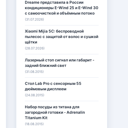
Dreame представила в России
кондиционеры E-Wind 25 и E-Wind 30
с самоочисткой и объёмным потоко
(31.07.2026)
Xiaomi Mijia 5C: беспроводной
пылесос с защитой от волос и сушкой
щётки
(28.07.2026)
Лазерный стоп сигнал или габарит -
задний ближний свет
(31.08.2015)
Стол Lab Pro с сенсорным 55
дюймовым дисплеем
(24.08.2015)
Набор посуды из титана для
загородной готовки - Adrenalin
Titanium Kit
(18.08.2015)