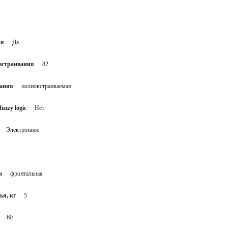
ая
Да
встраивания
82
вания
полновстраиваемая
uzzy logic
Нет
Электронное
и
фронтальная
ья, кг
5
60