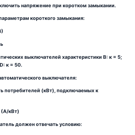
ключить напряжение при коротком замыкании.
параметрам короткого замыкания:
В)
ль
тических выключателей характеристики В: к = 5;
: к = 50.
 автоматического выключателя:
сть потребителей (кВт), подключаемых к
 (А/кВт)
атель должен отвечать условию: