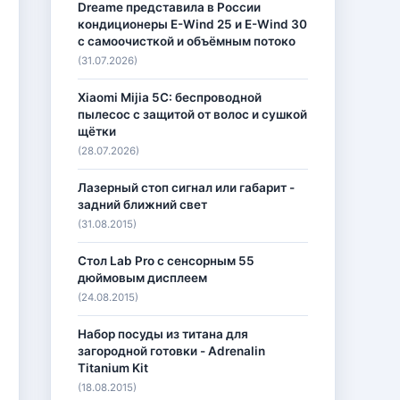
Dreame представила в России
кондиционеры E-Wind 25 и E-Wind 30
с самоочисткой и объёмным потоко
(31.07.2026)
Xiaomi Mijia 5C: беспроводной
пылесос с защитой от волос и сушкой
щётки
(28.07.2026)
Лазерный стоп сигнал или габарит -
задний ближний свет
(31.08.2015)
Стол Lab Pro с сенсорным 55
дюймовым дисплеем
(24.08.2015)
Набор посуды из титана для
загородной готовки - Adrenalin
Titanium Kit
(18.08.2015)