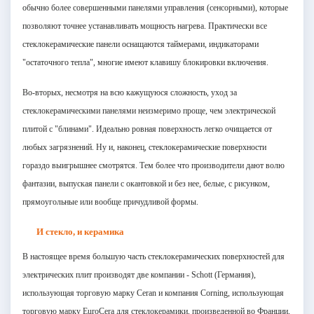
обычно более совершенными панелями управления (сенсорными), которые
позволяют точнее устанавливать мощность нагрева. Практически все
стеклокерамические панели оснащаются таймерами, индикаторами
"остаточного тепла", многие имеют клавишу блокировки включения.
Во-вторых, несмотря на всю кажущуюся сложность, уход за
стеклокерамическими панелями неизмеримо проще, чем электрической
плитой с "блинами". Идеально ровная поверхность легко очищается от
любых загрязнений. Ну и, наконец, стеклокерамические поверхности
гораздо выигрышнее смотрятся. Тем более что производители дают волю
фантазии, выпуская панели с окантовкой и без нее, белые, с рисунком,
прямоугольные или вообще причудливой формы.
И стекло, и керамика
В настоящее время большую часть стеклокерамических поверхностей для
электрических плит производят две компании - Schott (Германия),
использующая торговую марку Ceran и компания Corning, использующая
торговую марку EuroCera для стеклокерамики, произведенной во Франции,