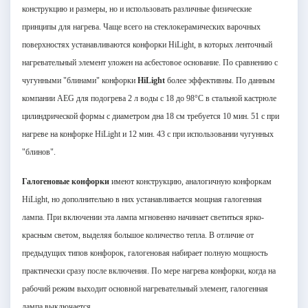
конструкцию и размеры, но и использовать различные физические
принципы для нагрева. Чаще всего на стеклокерамических варочных
поверхностях устанавливаются конфорки HiLight, в которых ленточный
нагревательный элемент уложен на асбестовое основание. По сравнению с
чугунными "блинами" конфорки
HiLight
более эффективны. По данным
компании AEG для подогрева
2 л
воды с 18 до 98°С в стальной кастрюле
цилиндрической формы с диаметром дна
18 см
требуется 10 мин. 51 с при
нагреве на конфорке HiLight и 12 мин. 43 с при использовании чугунных
"блинов".
Галогеновые конфорки
имеют конструкцию, аналогичную конфоркам
HiLight, но дополнительно в них устанавливается мощная галогенная
лампа. При включении эта лампа мгновенно начинает светиться ярко-
красным светом, выделяя большое количество тепла. В отличие от
предыдущих типов конфорок, галогеновая набирает полную мощность
практически сразу после включения. По мере нагрева конфорки, когда на
рабочий режим выходит основной нагревательный элемент, галогенная
лампа выключается.