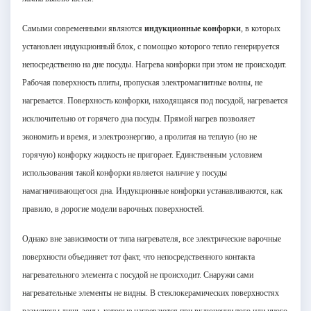
Самыми современными являются
индукционные конфорки
, в которых
установлен индукционный блок, с помощью которого тепло генерируется
непосредственно на дне посуды. Нагрева конфорки при этом не происходит.
Рабочая поверхность плиты, пропуская электромагнитные волны, не
нагревается. Поверхность конфорки, находящаяся под посудой, нагревается
исключительно от горячего дна посуды. Прямой нагрев позволяет
экономить и время, и электроэнергию, а пролитая на теплую (но не
горячую) конфорку жидкость не пригорает. Единственным условием
использования такой конфорки является наличие у посуды
намагничивающегося дна. Индукционные конфорки устанавливаются, как
правило, в дорогие модели варочных поверхностей.
Однако вне зависимости от типа нагревателя, все электрические варочные
поверхности объединяет тот факт, что непосредственного контакта
нагревательного элемента с посудой не происходит. Снаружи сами
нагревательные элементы не видны. В стеклокерамических поверхностях
размечены лишь зоны, которые нагреваются при включении того или иного