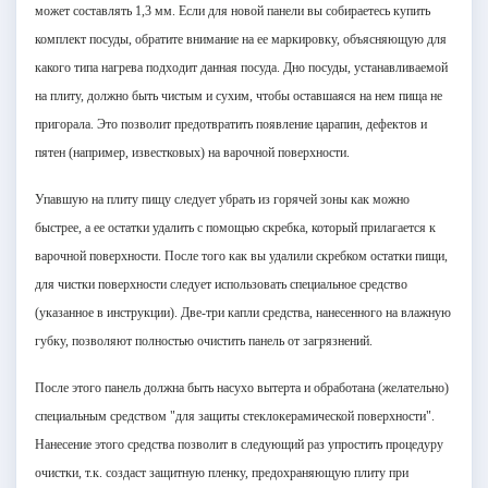
может составлять
1,3 мм
. Если для новой панели вы собираетесь купить
комплект посуды, обратите внимание на ее маркировку, объясняющую для
какого типа нагрева подходит данная посуда. Дно посуды, устанавливаемой
на плиту, должно быть чистым и сухим, чтобы оставшаяся на нем пища не
пригорала. Это позволит предотвратить появление царапин, дефектов и
пятен (например, известковых) на варочной поверхности.
Упавшую на плиту пищу следует убрать из горячей зоны как можно
быстрее, а ее остатки удалить с помощью скребка, который прилагается к
варочной поверхности. После того как вы удалили скребком остатки пищи,
для чистки поверхности следует использовать специальное средство
(указанное в инструкции). Две-три капли средства, нанесенного на влажную
губку, позволяют полностью очистить панель от загрязнений.
После этого панель должна быть насухо вытерта и обработана (желательно)
специальным средством "для защиты стеклокерамической поверхности".
Нанесение этого средства позволит в следующий раз упростить процедуру
очистки, т.к. создаст защитную пленку, предохраняющую плиту при