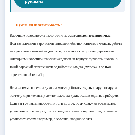
руками»
Нужна ли независимость?
Варочные поверхности часто делят на
зависимые
и
независимые
.
Под зависимыми варочными панелями обычно понимают модели, работа
которых невозможна без духовки, поскольку все органы управления
конфорками варочной панели находятся на корпусе духового шкафа. К
такой варочной поверхности подойдет не каждая духовка, а только
определенный их набор.
Независимые панель и духовка могут работать отдельно друг от друга,
поэтому (при желании) можно иметь на кухне только один из приборов.
Если вы все-таки приобрели и то, и другое, то духовку не обязательно
устанавливать непосредственно под варочной поверхностью, ее можно
установить сбоку, например, в колонне, на уровне глаз.