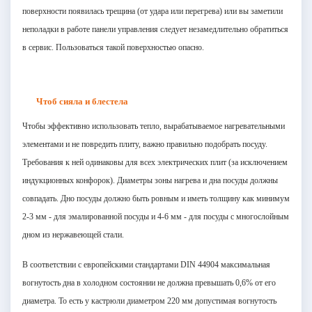
поверхности появилась трещина (от удара или перегрева) или вы заметили
неполадки в работе панели управления следует незамедлительно обратиться
в сервис. Пользоваться такой поверхностью опасно.
Чтоб сияла и блестела
Чтобы эффективно использовать тепло, вырабатываемое нагревательными
элементами и не повредить плиту, важно правильно подобрать посуду.
Требования к ней одинаковы для всех электрических плит (за исключением
индукционных конфорок). Диаметры зоны нагрева и дна посуды должны
совпадать. Дно посуды должно быть ровным и иметь толщину как минимум
2-
3 мм
- для эмалированной посуды и 4-
6 мм
- для посуды с многослойным
дном из нержавеющей стали.
В соответствии с европейскими стандартами DIN 44904 максимальная
вогнутость дна в холодном состоянии не должна превышать 0,6% от его
диаметра. То есть у кастрюли диаметром
220 мм
допустимая вогнутость