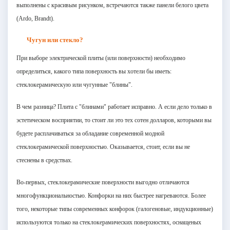
выполнены с красивым рисунком, встречаются также панели белого цвета
(Ardo, Brandt).
Чугун или стекло?
При выборе электрической плиты (или поверхности) необходимо
определиться, какого типа поверхность вы хотели бы иметь:
стеклокерамическую или чугунные "блины".
В чем разница? Плита с "блинами" работает исправно. А если дело только в
эстетическом восприятии, то стоит ли это тех сотен долларов, которыми вы
будете расплачиваться за обладание современной модной
стеклокерамической поверхностью. Оказывается, стоит, если вы не
стеснены в средствах.
Во-первых, стеклокерамические поверхности выгодно отличаются
многофункциональностью. Конфорки на них быстрее нагреваются. Более
того, некоторые типы современных конфорок (галогеновые, индукционные)
используются только на стеклокерамических поверхностях, оснащеных