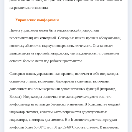
нагревательного элемента.
Управление конфорками
Панель управления может быть
механической
(поворотные
переключатели) или
сенсорной
. Сенсорные панели проще в обслуживании,
поскольку абсолютно гладкую поверхность легче мыть. Она занимает
меньше места на варочной поверхности, чем механическая, что позволяет
оставить больше места под рабочее пространство.
Сенсорная панель управления, как правило, включает в себя индикаторы:
остаточного тепла, включения, блокировки включения, включения
дополнительной зоны нагрева или дополнительных функций (например,
Booster). Индикаторы остаточного тепла свидетельствуют о том, что
конфорка еще не остыла до безопасного значения. В большинстве моделей
индикатор светится, если тем часто встречаются двухступенчатые
индикаторы, в которых два символа: H и h соответствуют температурам
конфорки более 55-60°С и от 30 до 55-60°С соответственно. В некоторых