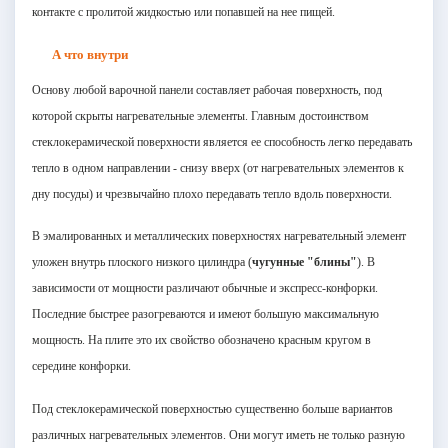
контакте с пролитой жидкостью или попавшей на нее пищей.
А что внутри
Основу любой варочной панели составляет рабочая поверхность, под
которой скрыты нагревательные элементы. Главным достоинством
стеклокерамической поверхности является ее способность легко передавать
тепло в одном направлении - снизу вверх (от нагревательных элементов к
дну посуды) и чрезвычайно плохо передавать тепло вдоль поверхности.
В эмалированных и металлических поверхностях нагревательный элемент
уложен внутрь плоского низкого цилиндра (
чугунные "блины"
). В
зависимости от мощности различают обычные и экспресс-конфорки.
Последние быстрее разогреваются и имеют большую максимальную
мощность. На плите это их свойство обозначено красным кругом в
середине конфорки.
Под стеклокерамической поверхностью существенно больше вариантов
различных нагревательных элементов. Они могут иметь не только разную