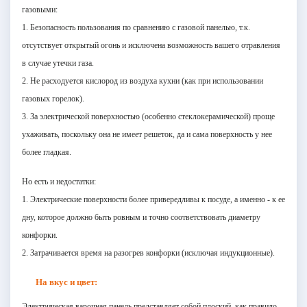
газовыми:
1. Безопасность пользования по сравнению с газовой панелью, т.к.
отсутствует открытый огонь и исключена возможность вашего отравления
в случае утечки газа.
2. Не расходуется кислород из воздуха кухни (как при использовании
газовых горелок).
3. За электрической поверхностью (особенно стеклокерамической) проще
ухаживать, поскольку она не имеет решеток, да и сама поверхность у нее
более гладкая.
Но есть и недостатки:
1. Электрические поверхности более привередливы к посуде, а именно - к ее
дну, которое должно быть ровным и точно соответствовать диаметру
конфорки.
2. Затрачивается время на разогрев конфорки (исключая индукционные).
На вкус и цвет:
Электрическая варочная панель представляет собой плоский, как правило,