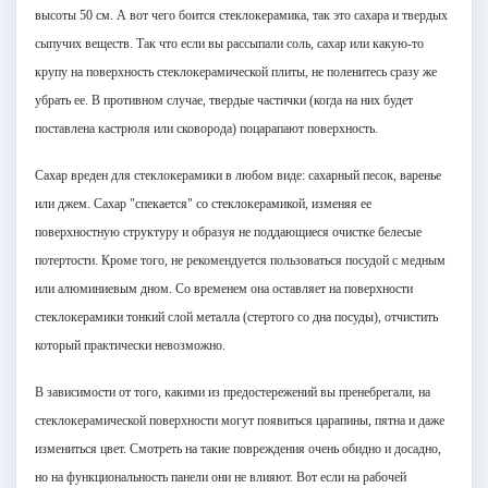
высоты
50 см
. А вот чего боится стеклокерамика, так это сахара и твердых
сыпучих веществ. Так что если вы рассыпали соль, сахар или какую-то
крупу на поверхность стеклокерамической плиты, не поленитесь сразу же
убрать ее. В противном случае, твердые частички (когда на них будет
поставлена кастрюля или сковорода) поцарапают поверхность.
Сахар вреден для стеклокерамики в любом виде: сахарный песок, варенье
или джем. Сахар "спекается" со стеклокерамикой, изменяя ее
поверхностную структуру и образуя не поддающиеся очистке белесые
потертости. Кроме того, не рекомендуется пользоваться посудой с медным
или алюминиевым дном. Со временем она оставляет на поверхности
стеклокерамики тонкий слой металла (стертого со дна посуды), отчистить
который практически невозможно.
В зависимости от того, какими из предостережений вы пренебрегали, на
стеклокерамической поверхности могут появиться царапины, пятна и даже
измениться цвет. Смотреть на такие повреждения очень обидно и досадно,
но на функциональность панели они не влияют. Вот если на рабочей