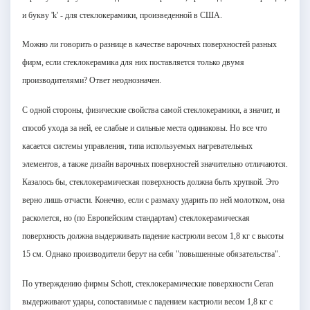
и букву 'k' - для стеклокерамики, произведенной в США.
Можно ли говорить о разнице в качестве варочных поверхностей разных
фирм, если стеклокерамика для них поставляется только двумя
производителями? Ответ неоднозначен.
С одной стороны, физические свойства самой стеклокерамики, а значит, и
способ ухода за ней, ее слабые и сильные места одинаковы. Но все что
касается системы управления, типа используемых нагревательных
элементов, а также дизайн варочных поверхностей значительно отличаются.
Казалось бы, стеклокерамическая поверхность должна быть хрупкой. Это
верно лишь отчасти. Конечно, если с размаху ударить по ней молотком, она
расколется, но (по Европейским стандартам) стеклокерамическая
поверхность должна выдерживать падение кастрюли весом
1,8 кг
с высоты
15 см
. Однако производители берут на себя "повышенные обязательства".
По утверждению фирмы Schott, стеклокерамические поверхности Ceran
выдерживают удары, сопоставимые с падением кастрюли весом
1,8 кг
с