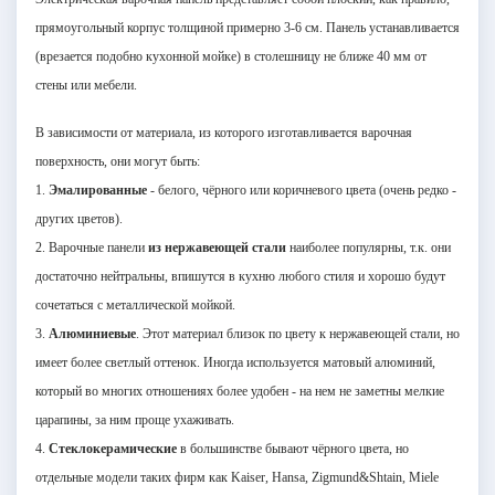
прямоугольный корпус толщиной примерно 3-
6 см
. Панель устанавливается
(врезается подобно кухонной мойке) в столешницу не ближе
40 мм
от
стены или мебели.
В зависимости от материала, из которого изготавливается варочная
поверхность, они могут быть:
1.
Эмалированные
- белого, чёрного или коричневого цвета (очень редко -
других цветов).
2. Варочные панели
из нержавеющей стали
наиболее популярны, т.к. они
достаточно нейтральны, впишутся в кухню любого стиля и хорошо будут
сочетаться с металлической мойкой.
3.
Алюминиевые
. Этот материал близок по цвету к нержавеющей стали, но
имеет более светлый оттенок. Иногда используется матовый алюминий,
который во многих отношениях более удобен - на нем не заметны мелкие
царапины, за ним проще ухаживать.
4.
Стеклокерамические
в большинстве бывают чёрного цвета, но
отдельные модели таких фирм как Kaiser, Hansa, Zigmund&Shtain, Miele