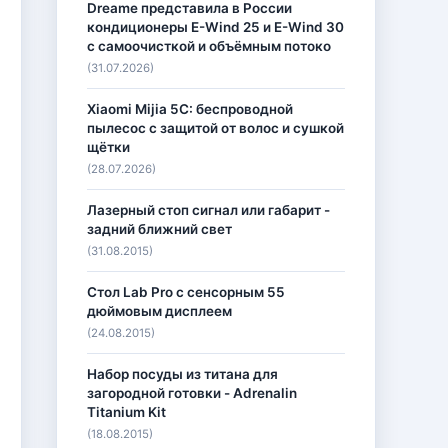
Dreame представила в России
кондиционеры E-Wind 25 и E-Wind 30
с самоочисткой и объёмным потоко
(31.07.2026)
Xiaomi Mijia 5C: беспроводной
пылесос с защитой от волос и сушкой
щётки
(28.07.2026)
Лазерный стоп сигнал или габарит -
задний ближний свет
(31.08.2015)
Стол Lab Pro с сенсорным 55
дюймовым дисплеем
(24.08.2015)
Набор посуды из титана для
загородной готовки - Adrenalin
Titanium Kit
(18.08.2015)