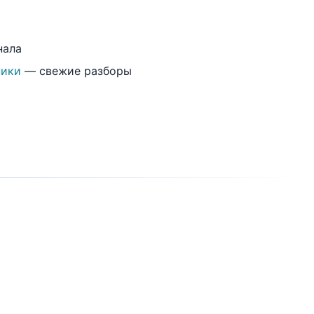
нала
ники
— свежие разборы