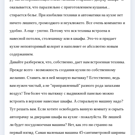
оказывается, что параллельно с приготовлением кушанья...
стирается белье. При изобилии техники и автоматики на кухне нет
ничего лишнего, громоздкого и неуклюжего. Все очень компактно и
удобно. А еще - уютно. Потому что вся техника встроена в
навесной потолок, столешницу или в шкафы. Это-то и придает
кухне неповторимый колорит и наполняет ее абсолютно новым
содержанием.
Давайте разберемся, что, собственно, дает нам встроенная техника.
Прежде всего - возможность создания кухни по собственному
желанию. Ставить ли в ней мощную вытяжку? Естественно, ведь
вам нужен чистый, а не "приправленный" разного рода запахами
воздух! Тем более что вытяжку с выдвижной панелью можно
встроить в верхние навесные шкафы. А стиральную машину надо?
Тут решать вам. Если хотите освободить ванную комнату и скрыть
автопрачку за дверцами шкафа на кухне - пожалуйста. Не лишней
ли будет посудомоечная машина? Нет, как это ни странно на
первый взгляд. Самая маленькая машина 45-сантиметровой ширины