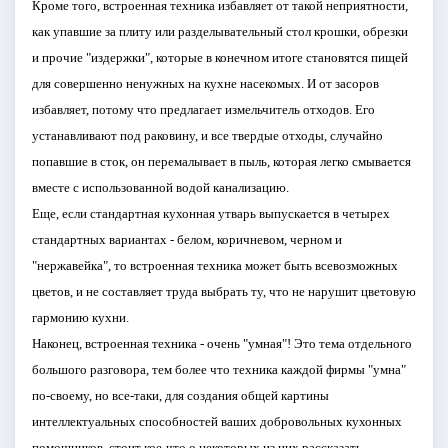
Кроме того, встроенная техника избавляет от такой неприятности,
как упавшие за плиту или разделывательный стол крошки, обрезки
и прочие "издержки", которые в конечном итоге становятся пищей
для совершенно ненужных на кухне насекомых. И от засоров
избавляет, потому что предлагает измельчитель отходов. Его
устанавливают под раковину, и все твердые отходы, случайно
попавшие в сток, он перемалывает в пыль, которая легко смывается
вместе с использованной водой канализацию.
Еще, если стандартная кухонная утварь выпускается в четырех
стандартных вариантах - белом, коричневом, черном и
"нержавейка", то встроенная техника может быть всевозможных
цветов, и не составляет труда выбрать ту, что не нарушит цветовую
гармонию кухни.
Наконец, встроенная техника - очень "умная"! Это тема отдельного
большого разговора, тем более что техника каждой фирмы "умна"
по-своему, но все-таки, для создания общей картины
интеллектуальных способностей ваших добровольных кухонных
помощников, стоит кое-что о некоторых из них рассказать.