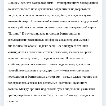
В общем, все, что вам необходимо, - от непременного холодильника
до экзотического пока для нашего потребителя подогревателя
посуды, можно установить кому как удобно, таков девиз кухни
нового образца. Показательной в этом плане является сердце всякой
кухни - рабочая зона, которую монтируют из поверхностей серии
"Домино". К услугам повара и гриль, и фритюрница, и
стеклокерамическая панель конфорок, аквацентр для мытья и
ополаскивания овощей и даже весы. Все эти чудеса техники
монтируются в столешнице так же, как складываются во время
игры костяшки домино, отсюда и название. Поверхности
комбинируются по желанию хозяина: ведь одному достаточно
газовой поверхности и гриля, другому нужны электрическая
поверхность и фритюрница, а третьему - и газ, и электричество для
подстраховки, а также все остальные "костяшки" кухонного
домино. Между прочим, над столом будет виден лишь узкий кант
приборов рабочей зоны, а их "внутренности" окажутся надежно
скрыты.