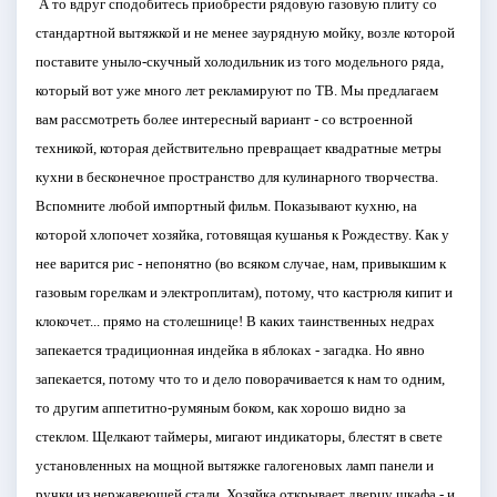
А то вдруг сподобитесь приобрести рядовую газовую плиту со
стандартной вытяжкой и не менее заурядную мойку, возле которой
поставите уныло-скучный холодильник из того модельного ряда,
который вот уже много лет рекламируют по ТВ. Мы предлагаем
вам рассмотреть более интересный вариант - со встроенной
техникой, которая действительно превращает квадратные метры
кухни в бесконечное пространство для кулинарного творчества.
Вспомните любой импортный фильм. Показывают кухню, на
которой хлопочет хозяйка, готовящая кушанья к Рождеству. Как у
нее варится рис - непонятно (во всяком случае, нам, привыкшим к
газовым горелкам и электроплитам), потому, что кастрюля кипит и
клокочет... прямо на столешнице! В каких таинственных недрах
запекается традиционная индейка в яблоках - загадка. Но явно
запекается, потому что то и дело поворачивается к нам то одним,
то другим аппетитно-румяным боком, как хорошо видно за
стеклом. Щелкают таймеры, мигают индикаторы, блестят в свете
установленных на мощной вытяжке галогеновых ламп панели и
ручки из нержавеющей стали. Хозяйка открывает дверцу шкафа - и