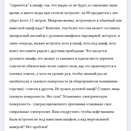
"спрячется" в шкафу так, что видно ее не будет, и сэкономит ваше
время, и много воды при этом не потратит: на 60 предметов у нее
уйдет всего 15 литров. Микроволновку, встроенную в обычный или
навесной шкаф надо? Конечно, тем более что она может составить
прекрасный ансамбль с духовым шкафом и пароваркой, которую, в
свою очередь, можно встроить хоть в шкаф, хоть под шкаф, хоть
вовсе поставить рядом с другими приборами. Что касается
духового шкафа, его можно установить в одном месте (причем
совсем не обязательно возле самого пола, как это практикуется в
газовых плитах, а хоть на уровне рук, чтобы лишний раз не
нагибаться), а газовую поверхность (в общепринятом понимании -
горелки) - совсем в другом. Не нужен духовой шкаф? Ставьте лишь
газовую поверхность. Нет газа? Установите электрическую
поверхность - ультрасовременного преемника отживших свое
спиральных электроплит. Вам сподручнее, чтобы кофе-машина
была встроена не под навесным шкафом, а над морозильной
камерой? Нет проблем!