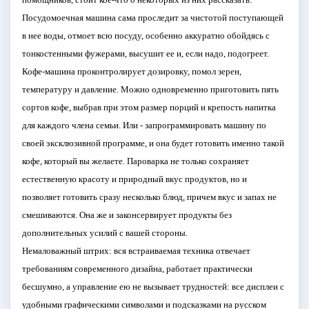
Посудомоечная машина сама проследит за чистотой поступающей
в нее воды, отмоет всю посуду, особенно аккуратно обойдясь с
тонкостенными фужерами, высушит ее и, если надо, подогреет.
Кофе-машина проконтролирует дозировку, помол зерен,
температуру и давление. Можно одновременно приготовить пять
сортов кофе, выбрав при этом размер порций и крепость напитка
для каждого члена семьи. Или - запрограммировать машину по
своей эксклюзивной программе, и она будет готовить именно такой
кофе, который вы желаете. Пароварка не только сохраняет
естественную красоту и природный вкус продуктов, но и
позволяет готовить сразу несколько блюд, причем вкус и запах не
смешиваются. Она же и законсервирует продукты без
дополнительных усилий с вашей стороны.
Немаловажный штрих: вся встраиваемая техника отвечает
требованиям современного дизайна, работает практически
бесшумно, а управление ею не вызывает трудностей: все дисплеи с
удобными графическими символами и подсказками на русском