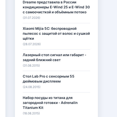
Dreame представила в России
кондиционеры E-Wind 25 и E-Wind 30
с самоочисткой и объёмным потоко
(31.07.2026)
Xiaomi Mijia 5C: беспроводной
пылесос с защитой от волос и сушкой
щётки
(28.07.2026)
Лазерный стоп сигнал или габарит -
задний ближний свет
(31.08.2015)
Стол Lab Pro с сенсорным 55
дюймовым дисплеем
(24.08.2015)
Набор посуды из титана для
загородной готовки - Adrenalin
Titanium Kit
(18.08.2015)