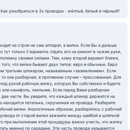
 Как разобраться в 3х проводах : жёлтый, белый и чёрный?
одит из строя не сам аппарат, а вилка. Если Вы и дальше
 тут только 2 варианта: отдать его на ремонт в чужие руки,
 поломку своими силами. Тем, кому второй вариант ближе,
того, что вилки бывают двух типов: евро и обычные. Евро
ным третьим штекером, называемым «заземлением». Если
 то она разборная, в противном случае – прессованная. Для
 под рукой рабочую вилку, которую Вы собственно и будете
юс или канифоль, паяльник. Если перед Вами разборная
на две части. Вы увидите, что каждый штекер держится на
о находится петелька, скрученная из провода. Разберите
абочей вилки. Аналогичным образом, разберитесь с рабочей
 провода от старой вилки зажмите между шайбой и шляпкой
, то при выполнении этой процедуры важно учесть, что жилку
тить именно по середине. Эта часть провода называется