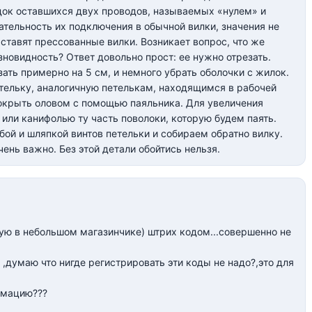
ядок оставшихся двух проводов, называемых «нулем» и
вательность их подключения в обычной вилки, значения не
ставят прессованные вилки. Возникает вопрос, что же
зновидность? Ответ довольно прост: ее нужно отрезать.
зать примерно на 5 см, и немного убрать оболочки с жилок.
тельку, аналогичную петелькам, находящимся в рабочей
. покрыть оловом с помощью паяльника. Для увеличения
ли канифолью ту часть поволоки, которую будем паять.
ой и шляпкой винтов петельки и собираем обратно вилку.
чень важно. Без этой детали обойтись нельзя.
гую в небольшом магазинчике) штрих кодом...совершенно не
,думаю что нигде регистрировать эти коды не надо?,это для
рмацию???