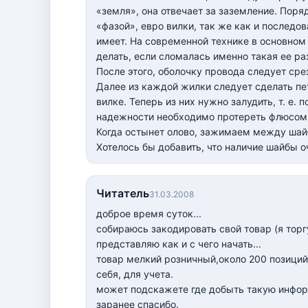
«земля», она отвечает за заземление. Пор
«фазой», евро вилки, так же как и последо
имеет. На современной технике в основном 
делать, если сломалась именно такая ее ра
После этого, оболочку провода следует сре
Далее из каждой жилки следует сделать пе
вилке. Теперь из них нужно залудить, т. е
надежности необходимо протереть флюсом и
Когда остынет олово, зажимаем между шайб
Хотелось бы добавить, что наличие шайбы о
Читатель
31.03.2008
доброе время суток...
собираюсь закодировать свой товар (я тор
представляю как и с чего начать...
товар мелкий розничный,около 200 позиций 
себя, для учета.
может подскажете где добыть такую инфо
заранее спасибо.