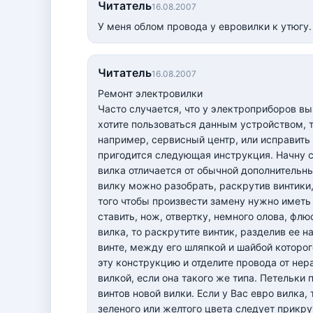
Читатель
16.08.2007
У меня облом провода у евровилки к утюгу.
Читатель
16.08.2007
Ремонт электровилки
Часто случается, что у электроприборов вых
хотите пользоваться данным устройством, то
например, сервисный центр, или исправить
пригодится следующая инструкция. Начну с 
вилка отличается от обычной дополнитель
вилку можно разобрать, раскрутив винтики,
того чтобы произвести замену нужно иметь
ставить, нож, отвертку, немного олова, фл
вилка, то раскрутите винтик, разделив ее 
винте, между его шляпкой и шайбой которог
эту конструкцию и отделите провода от нер
вилкой, если она такого же типа. Петельки
винтов новой вилки. Если у Вас евро вилка
зеленого или желтого цвета следует прикру