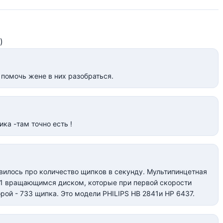
)
помочь жене в них разобраться.
ка -там точно есть !
авилось про количество щипков в секунду. Мультипинцетная
21 вращающимся диском, которые при первой скорости
орой - 733 щипка. Это модели
PHILIPS НВ 2841и НР 6437.