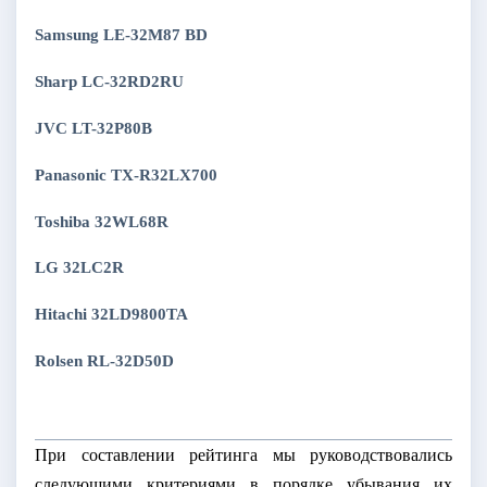
Samsung LE-32M87 BD
Sharp LC-32RD2RU
JVC LT-32P80B
Panasonic TX-R32LX700
Toshiba 32WL68R
LG 32LC2R
Hitachi 32LD9800TA
Rolsen RL-32D50D
При составлении рейтинга мы руководствовались
следующими критериями в порядке убывания их