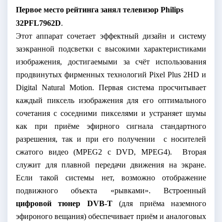
Первое место рейтинга занял телевизор Philips
32PFL7962D
.
Этот аппарат сочетает эффектный дизайн и систему
заэкранной подсветки с высокими характеристиками
изображения, достигаемыми за счёт использования
продвинутых фирменных технологий
Pixel
Plus
2
HD
и
Digital
Natural
Motion
. Первая система просчитывает
каждый пиксель изображения для его оптимального
сочетания с соседними пикселями и устраняет шумы
как при приёме эфирного сигнала стандартного
разрешения, так и при его получении
с носителей
сжатого видео (MPEG2 c
DVD
,
MPEG
4).
Вторая
служит для плавной передачи движения на экране.
Если такой системы нет, возможно отображение
подвижного объекта «рывками». Встроенный
цифровой тюнер
DVB
-
T
(для приёма наземного
эфироного вещания) обеспечивает приём и аналоговых