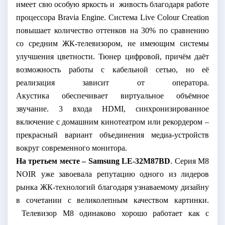
имеет свю особую яркость и
живость благодаря работе
процессора
Bravia
Engine
. Система
Live
Colour
Creation
повышает количество оттенков на 30% по сравнению
со средним ЖК-телевизором, не имеющим системы
улучшения цветности. Тюнер цифровой, причём даёт
возможность работы с кабельной сетью, но её
реализация зависит от оператора.
Акустика обеспечивает виртуальное объёмное
звучание. 3 входа
HDMI
, синхронизированное
включение с домашним кинотеатром или рекордером –
прекрасный вариант объединения медиа-устройств
вокруг современного монитора.
На третьем месте –
Samsung
LE
-32
M
87
BD
. Серия
M
8
NOIR
уже завоевала репутацию одного из лидеров
рынка ЖК-технологий благодаря узнаваемому дизайну
в сочетании с великолепным качеством картинки.
Телевизор М8 одинаково хорошо работает как с