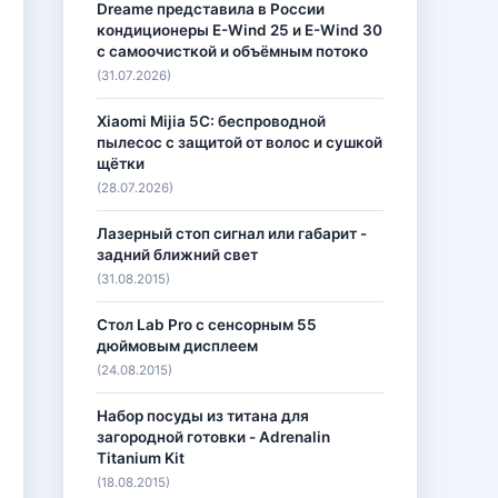
Dreame представила в России
кондиционеры E-Wind 25 и E-Wind 30
с самоочисткой и объёмным потоко
(31.07.2026)
Xiaomi Mijia 5C: беспроводной
пылесос с защитой от волос и сушкой
щётки
(28.07.2026)
Лазерный стоп сигнал или габарит -
задний ближний свет
(31.08.2015)
Стол Lab Pro с сенсорным 55
дюймовым дисплеем
(24.08.2015)
Набор посуды из титана для
загородной готовки - Adrenalin
Titanium Kit
(18.08.2015)