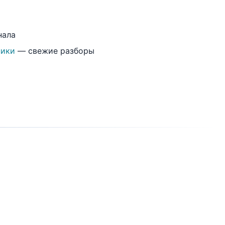
нала
ники
— свежие разборы